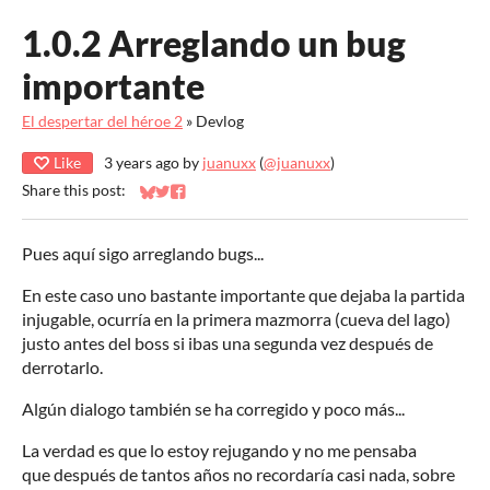
1.0.2 Arreglando un bug
importante
El despertar del héroe 2
»
Devlog
Like
3 years ago
by
juanuxx
(
@juanuxx
)
Share this post:
Share on Bluesky
Share on Twitter
Share on Facebook
Pues aquí sigo arreglando bugs...
En este caso uno bastante importante que dejaba la partida
injugable, ocurría en la primera mazmorra (cueva del lago)
justo antes del boss si ibas una segunda vez después de
derrotarlo.
Algún dialogo también se ha corregido y poco más...
La verdad es que lo estoy rejugando y no me pensaba
que después de tantos años no recordaría casi nada, sobre