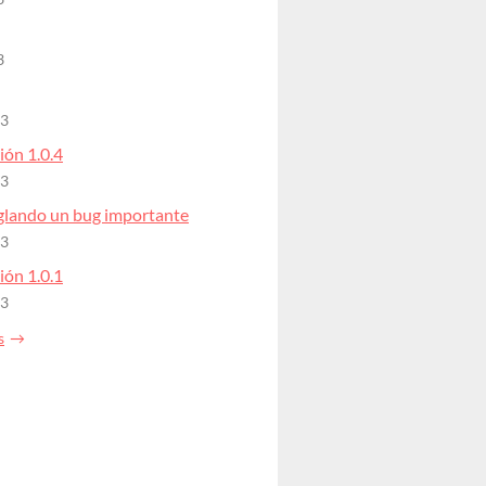
3
23
ión 1.0.4
23
eglando un bug importante
23
ión 1.0.1
23
s