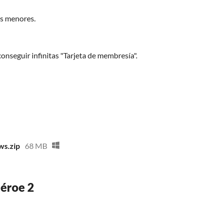
es menores.
onseguir infinitas "Tarjeta de membresía".
ws.zip
68 MB
héroe 2