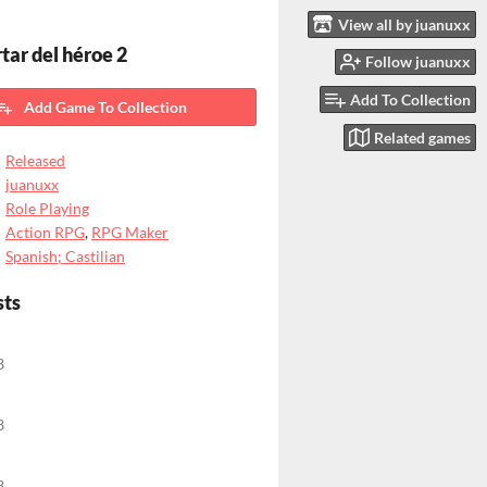
View all by juanuxx
tar del héroe 2
Follow juanuxx
Add To Collection
Add Game To Collection
Related games
Released
juanuxx
Role Playing
Action RPG
,
RPG Maker
Spanish; Castilian
sts
3
3
3