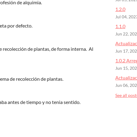
ofesión de alquimia.
1.2.0
Jul 04, 202
leta por defecto.
1.1.0
Jun 22, 20
Actualizac
recolección de plantas, de forma interna. Al
Jun 17, 20
1.0.2 Arr
Jun 15, 20
Actualizac
tema de recolección de plantas.
Jun 06, 20
See all post
ba antes de tiempo y no tenia sentido.