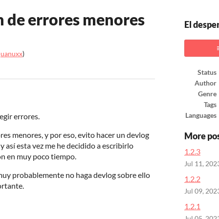
n de errores menores
El desper
juanuxx
)
ook
Status
Author
Genre
Tags
egir errores.
Languages
es menores, y por eso, evito hacer un devlog
More po
 así esta vez me he decidido a escribirlo
1.2.3
ión en muy poco tiempo.
Jul 11, 202
uy probablemente no haga devlog sobre ello
1.2.2
ortante.
Jul 09, 202
1.2.1
Jul 05, 202