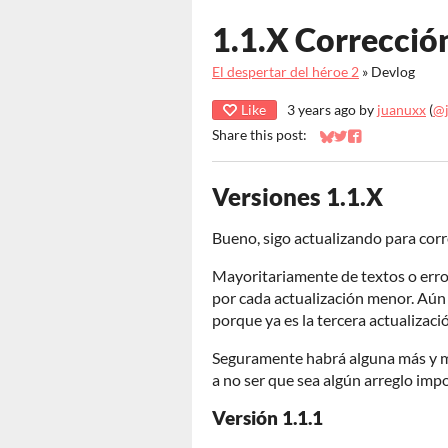
1.1.X Correcció
El despertar del héroe 2
»
Devlog
Like
3 years ago
by
juanuxx
(
@
Share this post:
Share on Bluesky
Share on Twitter
Share on Faceb
Versiones 1.1.X
Bueno, sigo actualizando para corr
Mayoritariamente de textos o error
por cada actualización menor. Aún y
porque ya es la tercera actualizac
Seguramente habrá alguna más y m
a no ser que sea algún arreglo imp
Versión 1.1.1